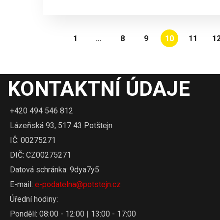
1
…
8
9
10
11
1
KONTAKTNÍ ÚDAJE
+420 494 546 812
Lázeňská 93, 517 43 Potštejn
IČ: 00275271
DIČ: CZ00275271
Datová schránka: 9dya7y5
E-mail:
e-podatelna@potstejn.cz
Úřední hodiny:
Pondělí: 08:00 - 12:00 | 13:00 - 17:00