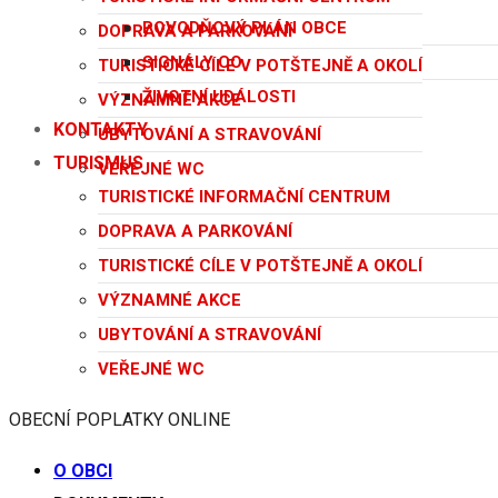
POVODŇOVÝ PLÁN OBCE
DOPRAVA A PARKOVÁNÍ
SIGNÁLY CO
TURISTICKÉ CÍLE V POTŠTEJNĚ A OKOLÍ
ŽIVOTNÍ UDÁLOSTI
VÝZNAMNÉ AKCE
KONTAKTY
UBYTOVÁNÍ A STRAVOVÁNÍ
TURISMUS
VEŘEJNÉ WC
TURISTICKÉ INFORMAČNÍ CENTRUM
DOPRAVA A PARKOVÁNÍ
TURISTICKÉ CÍLE V POTŠTEJNĚ A OKOLÍ
VÝZNAMNÉ AKCE
UBYTOVÁNÍ A STRAVOVÁNÍ
VEŘEJNÉ WC
OBECNÍ POPLATKY ONLINE
O OBCI