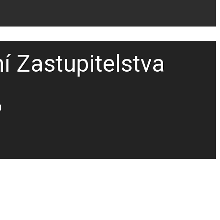
í Zastupitelstva
N