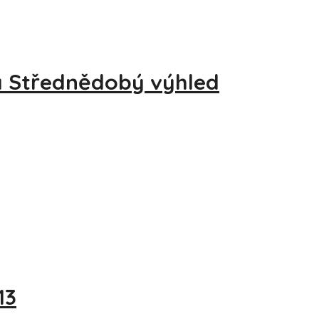
a Střednědobý výhled
13