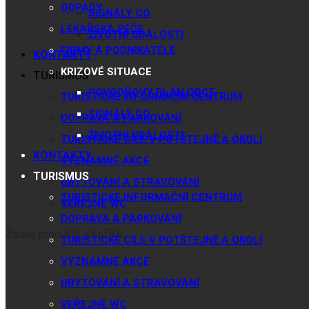
ODPADY
SIGNÁLY CO
LÉKAŘSKÁ PÉČE
ŽIVOTNÍ UDÁLOSTI
FIRMY A PODNIKATELÉ
KONTAKTY
KRIZOVÉ SITUACE
TURISMUS
POVODŇOVÝ PLÁN OBCE
TURISTICKÉ INFORMAČNÍ CENTRUM
SIGNÁLY CO
DOPRAVA A PARKOVÁNÍ
ŽIVOTNÍ UDÁLOSTI
TURISTICKÉ CÍLE V POTŠTEJNĚ A OKOLÍ
KONTAKTY
VÝZNAMNÉ AKCE
TURISMUS
UBYTOVÁNÍ A STRAVOVÁNÍ
TURISTICKÉ INFORMAČNÍ CENTRUM
VEŘEJNÉ WC
DOPRAVA A PARKOVÁNÍ
Žádné produkty v košíku.
TURISTICKÉ CÍLE V POTŠTEJNĚ A OKOLÍ
VÝZNAMNÉ AKCE
UBYTOVÁNÍ A STRAVOVÁNÍ
VEŘEJNÉ WC