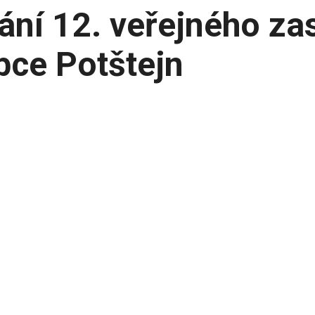
ání 12. veřejného za
bce Potštejn