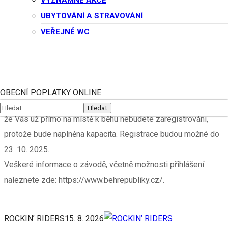
VÝZNAMNÉ AKCE
výsledková listina, ale jedná se opravdu o amatérský závod,
UBYTOVÁNÍ A STRAVOVÁNÍ
spíše pro zábavu.
VEŘEJNÉ WC
Běh není pouze pod naší organizací, ale pravidla určuje Česká
obec sokolská.
Kdo byste měl zájem se zúčastnit, je nutná registrace. Vy pak
budete mít své startovní číslo, jistotu účasti a organizátorům
OBECNÍ POPLATKY ONLINE
tím usnadníte práci. Pokud byste se nepřihlásili, může se stát,
že Vás už přímo na místě k běhu nebudete zaregistrováni,
protože bude naplněna kapacita. Registrace budou možné do
23. 10. 2025.
Veškeré informace o závodě, včetně možnosti přihlášení
naleznete zde: https://www.behrepubliky.cz/.
ROCKIN’ RIDERS
15. 8. 2026