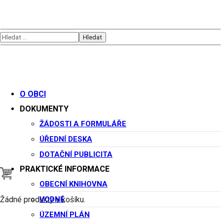
Sokolský běh
republiky
O OBCI
DOKUMENTY
ŽÁDOSTI A FORMULÁŘE
Datum:
ÚŘEDNÍ DESKA
DOTAČNÍ PUBLICITA
PRAKTICKÉ INFORMACE
Začátek akce v 00:00
OBECNÍ KNIHOVNA
28 října, 2025
VODNÉ
Žádné produkty v košíku.
ÚZEMNÍ PLÁN