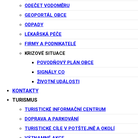
E-Mail
ODEČET VODOMĚRU
GEOPORTÁL OBCE
ODPADY
urad@potstejn.cz
LÉKAŘSKÁ PÉČE
TJ Sokol Potštejn Vás zve na sokolský běh republiky v
FIRMY A PODNIKATELÉ
Potštejně.
KRIZOVÉ SITUACE
POVODŇOVÝ PLÁN OBCE
Na státní svátek 28. 10. 2025 se u nás v Potštejně uskuteční
SIGNÁLY CO
Sokolský běh republiky. Jedná se o závod, který probíhá na
ŽIVOTNÍ UDÁLOSTI
mnoha místech po celé republice ve stejnou dobu a smyslem
KONTAKTY
je oslavit státní svátek pohybem, společně.
TURISMUS
Letos se k pořádání přihlásili i místní z TJ Sokol Potštejn.
TURISTICKÉ INFORMAČNÍ CENTRUM
Jsou vypsané dva závody, dětský (do 1km, pro děti ročník
DOPRAVA A PARKOVÁNÍ
2016 a mladší) a dospělácký (cca 3km, ročník 2017 a starší).
TURISTICKÉ CÍLE V POTŠTEJNĚ A OKOLÍ
Časy běhu se měřit budoi a po závodě bude zveřejněna