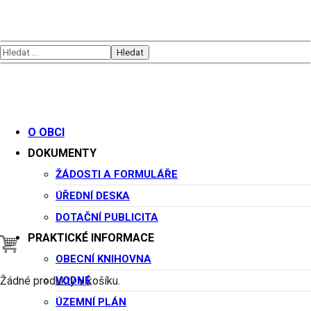
Retro módní
přehlídka
O OBCI
DOKUMENTY
ŽÁDOSTI A FORMULÁŘE
Datum:
ÚŘEDNÍ DESKA
DOTAČNÍ PUBLICITA
PRAKTICKÉ INFORMACE
Začátek akce v 18:30
OBECNÍ KNIHOVNA
12 června, 2026
VODNÉ
Žádné produkty v košíku.
ÚZEMNÍ PLÁN