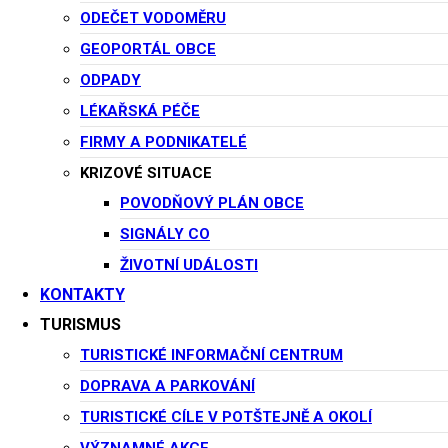
E-Mail
ODEČET VODOMĚRU
GEOPORTÁL OBCE
ODPADY
urad@potstejn.cz
LÉKAŘSKÁ PÉČE
FIRMY A PODNIKATELÉ
ROCKIN’ RIDERS
15. 8. 2026
KRIZOVÉ SITUACE
POVODŇOVÝ PLÁN OBCE
Další akce
SIGNÁLY CO
ŽIVOTNÍ UDÁLOSTI
KONTAKTY
6 listopadu, 2025
TURISMUS
TURISTICKÉ INFORMAČNÍ CENTRUM
Cestovatelská beseda
DOPRAVA A PARKOVÁNÍ
KANADA
TURISTICKÉ CÍLE V POTŠTEJNĚ A OKOLÍ