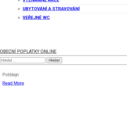
VÝZNAMNÉ AKCE
UBYTOVÁNÍ A STRAVOVÁNÍ
Read More
VEŘEJNÉ WC
Novinky
7 listopadu, 2022
Výsadba alejí
OBECNÍ POPLATKY ONLINE
Potštejn
Read More