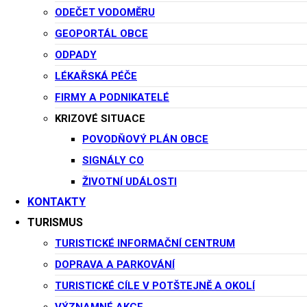
ODEČET VODOMĚRU
urad@potstejn.cz
GEOPORTÁL OBCE
ODPADY
Podrobnější informace naleznete na webu
jelenmusic.cz
LÉKAŘSKÁ PÉČE
FIRMY A PODNIKATELÉ
ROCKIN’ RIDERS
15. 8. 2026
KRIZOVÉ SITUACE
POVODŇOVÝ PLÁN OBCE
Další akce
SIGNÁLY CO
ŽIVOTNÍ UDÁLOSTI
KONTAKTY
Novinky
TURISMUS
19 března, 2025
TURISTICKÉ INFORMAČNÍ CENTRUM
DOPRAVA A PARKOVÁNÍ
Zákaz pálení
TURISTICKÉ CÍLE V POTŠTEJNĚ A OKOLÍ