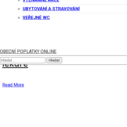
VÝZNAMNÉ AKCE
UBYTOVÁNÍ A STRAVOVÁNÍ
Read More
VEŘEJNÉ WC
Novinky
1 května, 2024
Nová ordinace praktického
OBECNÍ POPLATKY ONLINE
lékaře
Read More