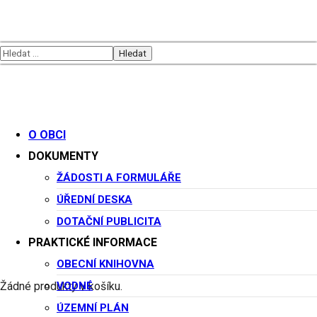
Koncert Jelen
O OBCI
DOKUMENTY
Datum:
ŽÁDOSTI A FORMULÁŘE
ÚŘEDNÍ DESKA
Začátek akce v 15:00
DOTAČNÍ PUBLICITA
11 července, 2026
PRAKTICKÉ INFORMACE
OBECNÍ KNIHOVNA
VODNÉ
Žádné produkty v košíku.
E-Mail
ÚZEMNÍ PLÁN