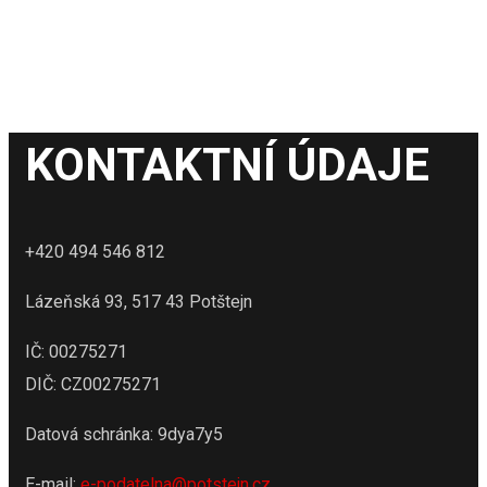
KONTAKTNÍ ÚDAJE
+420 494 546 812
Lázeňská 93, 517 43 Potštejn
IČ: 00275271
DIČ: CZ00275271
Datová schránka: 9dya7y5
E-mail:
e-podatelna@potstejn.cz