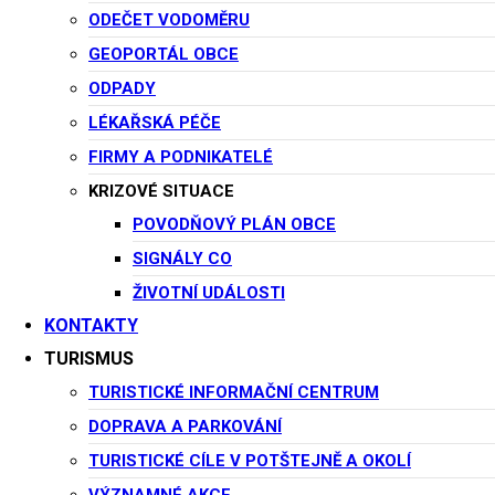
ODEČET VODOMĚRU
GEOPORTÁL OBCE
ODPADY
Tourism & Sport
LÉKAŘSKÁ PÉČE
FIRMY A PODNIKATELÉ
Culture
KRIZOVÉ SITUACE
POVODŇOVÝ PLÁN OBCE
SIGNÁLY CO
ŽIVOTNÍ UDÁLOSTI
KONTAKTY
City Recreation
TURISMUS
TURISTICKÉ INFORMAČNÍ CENTRUM
Government
DOPRAVA A PARKOVÁNÍ
TURISTICKÉ CÍLE V POTŠTEJNĚ A OKOLÍ