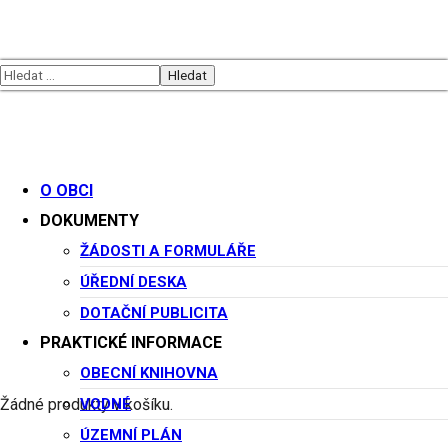
O OBCI
DOKUMENTY
Archiv
ŽÁDOSTI A FORMULÁŘE
ÚŘEDNÍ DESKA
DOTAČNÍ PUBLICITA
PRAKTICKÉ INFORMACE
OBECNÍ KNIHOVNA
Tag:
departments
VODNÉ
Žádné produkty v košíku.
ÚZEMNÍ PLÁN