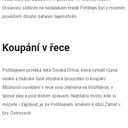
Drslaviců sídlícím na nedalekém hradě Potštejn, byl v místním
povědomí dlouho zahalen tajemstvím.
Koupání v řece
Potštejnem protéká řeka Divoká Orlice, která vytváří různě
veliké a hluboké tůně vhodné k brouzdání či koupání.
Možnosti osvěžení v řece jsou zejména na Vochtánce, v
lipové aleji a pod dolním splavem. Nejhlubší místo, kde si
můžete i zaplavat, je za Potštejnem směrem k obci Záměl v
tzv. Ostrovech.