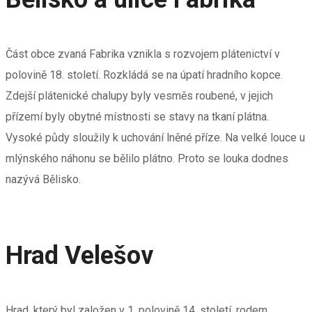
Část obce zvaná Fabrika vznikla s rozvojem plátenictví v
polovině 18. století. Rozkládá se na úpatí hradního kopce.
Zdejší plátenické chalupy byly vesměs roubené, v jejich
přízemí byly obytné místnosti se stavy na tkaní plátna.
Vysoké půdy sloužily k uchování lněné příze. Na velké louce u
mlýnského náhonu se bělilo plátno. Proto se louka dodnes
nazývá Bělisko.
Hrad Velešov
Hrad, který byl založen v 1. polovině 14. století, rodem