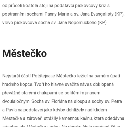
od průčelí kostela stojí na podstavci pískovcový kříž s
postranními sochami Panny Marie a sv. Jana Evangelisty (KP),
vlevo pískovcová socha sv. Jana Nepomuckého (KP).
Městečko
Nejstarší částí Potštejna je Městečko ležící na samém úpatí
hradního kopce. Tvoří ho hlavně svažitá náves obklopená
převážně starými chalupami se solitérním jinanem
dvoulaločným. Socha sv. Floriána na sloupu a sochy sv. Petra
a Pavla na podstavci jako kdyby dohlížely nad klidem
Městečka a zároveň strážily kamennou kašnu, která odedávna
zásobovala Městečko vodou. Na domku číslo popisné 36 je