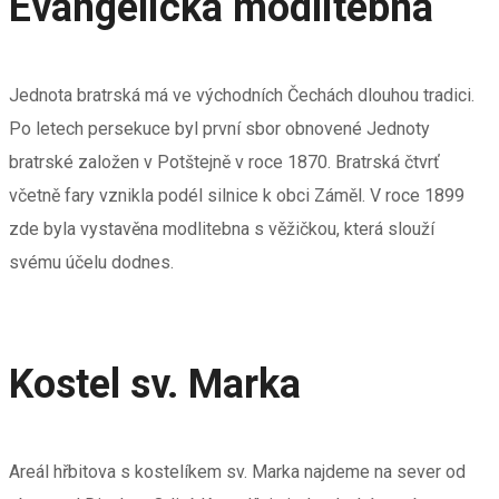
Evangelická modlitebna
Jednota bratrská má ve východních Čechách dlouhou tradici.
Po letech persekuce byl první sbor obnovené Jednoty
bratrské založen v Potštejně v roce 1870. Bratrská čtvrť
včetně fary vznikla podél silnice k obci Záměl. V roce 1899
zde byla vystavěna modlitebna s věžičkou, která slouží
svému účelu dodnes.
Kostel sv. Marka
Areál hřbitova s kostelíkem sv. Marka najdeme na sever od