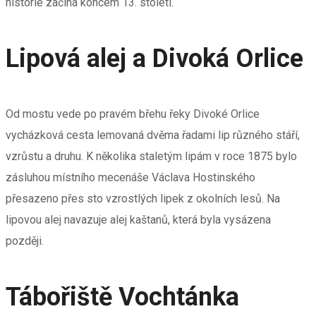
historie začíná koncem 13. století.
Lipová alej a Divoká Orlice
Od mostu vede po pravém břehu řeky Divoké Orlice
vycházková cesta lemovaná dvěma řadami lip různého stáří,
vzrůstu a druhu. K několika staletým lipám v roce 1875 bylo
zásluhou místního mecenáše Václava Hostinského
přesazeno přes sto vzrostlých lipek z okolních lesů. Na
lipovou alej navazuje alej kaštanů, která byla vysázena
později.
Tábořiště Vochtánka