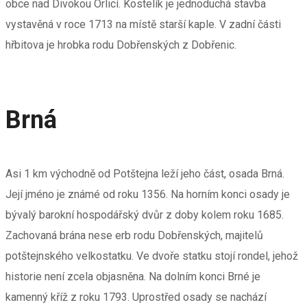
obce nad Divokou Orlicí. Kostelík je jednoduchá stavba
vystavěná v roce 1713 na místě starší kaple. V zadní části
hřbitova je hrobka rodu Dobřenských z Dobřenic.
Brná
Asi 1 km východně od Potštejna leží jeho část, osada Brná.
Její jméno je známé od roku 1356. Na horním konci osady je
bývalý barokní hospodářský dvůr z doby kolem roku 1685.
Zachovaná brána nese erb rodu Dobřenských, majitelů
potštejnského velkostatku. Ve dvoře statku stojí rondel, jehož
historie není zcela objasněna. Na dolním konci Brné je
kamenný kříž z roku 1793. Uprostřed osady se nachází