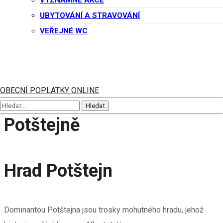
VÝZNAMNÉ AKCE
zajímavosti včetně koupaliště nabízí blízké město Vamberk.
UBYTOVÁNÍ A STRAVOVÁNÍ
VEŘEJNÉ WC
TURISTICKÁ BROŽURA:
KE STAŽENÍ ZDE
POTŠTEJNSKÁ ZASTAVENÍ:
KE STAŽENÍ ZDE
OBECNÍ POPLATKY ONLINE
Co musíte vidět v
Potštejně
Hrad Potštejn
Dominantou Potštejna jsou trosky mohutného hradu, jehož