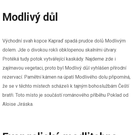
Modlivý důl
Východní svah kopce Kapraď spadá prudce dolů Modlivým
dolem. Jde o divokou rokli obklopenou skalními útvary.
Protéká tudy potok vytvářející kaskády. Najdeme zde i
zajímavou vegetaci, proto byl Modlivý důl vyhlášen přírodní
rezervací. Pamětní kámen na úpatí Modlivého dolu připomíná,
že se v těchto místech scházeli k tajným bohoslužbám Čeští
bratři. Toto místo je součástí románového příběhu Poklad od
Aloise Jiráska.