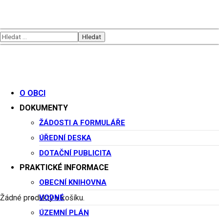
O OBCI
DOKUMENTY
Památky
ŽÁDOSTI A FORMULÁŘE
ÚŘEDNÍ DESKA
DOTAČNÍ PUBLICITA
PRAKTICKÉ INFORMACE
Co musíte vidět v Potštejně?
OBECNÍ KNIHOVNA
Historické jádro Potštejna tvoří náměstí s empírovým
VODNÉ
Žádné produkty v košíku.
kostelem sv. Vavřince, kašnou a sochou sv. Floriána. Přímo
ÚZEMNÍ PLÁN