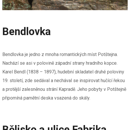
Bendlovka
Bendlovka je jedno z mnoha romantických míst Potštejna.
Nachází se asi v polovině západní strany hradního kopce.
Karel Bendl (1838 – 1897), hudební skladatel druhé poloviny
19. století, zde sedával a nechával se inspirovat hučící řekou
a protější zalesněnou strání Kapradě. Jeho pobyty v Potštejně
připomíná pamětní deska vsazená do skály.
Bělisko a ulice Fabrika