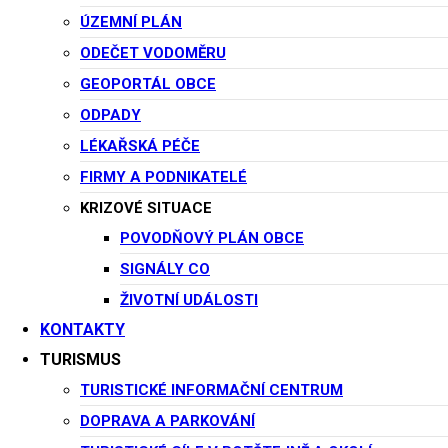
ÚZEMNÍ PLÁN
Povinné
Uživatelské jméno nebo e-mailová adresa
*
ODEČET VODOMĚRU
GEOPORTÁL OBCE
Povinné
Heslo
*
ODPADY
LÉKAŘSKÁ PÉČE
Zapamatujte si mě
Přihlásit se
FIRMY A PODNIKATELÉ
Zapomněli jste heslo?
KRIZOVÉ SITUACE
POVODŇOVÝ PLÁN OBCE
SIGNÁLY CO
ŽIVOTNÍ UDÁLOSTI
KONTAKTY
TURISMUS
TURISTICKÉ INFORMAČNÍ CENTRUM
DOPRAVA A PARKOVÁNÍ