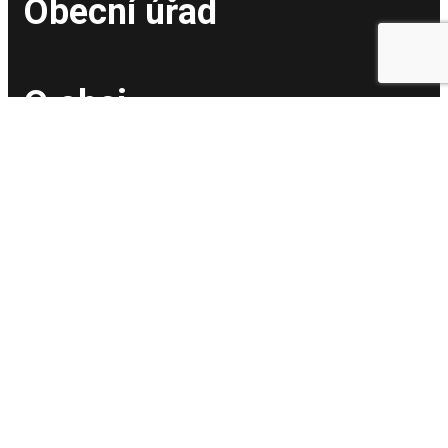
Obecní úřad
O obci
ZŠ a MŠ Potštejn
Mapa stránek
Česká obec