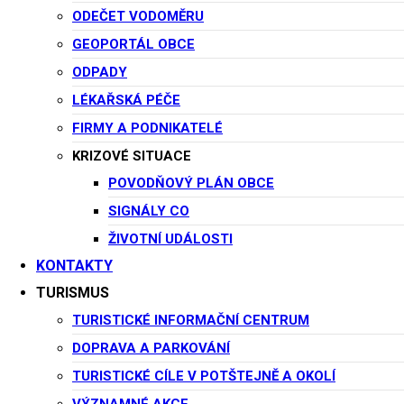
ODEČET VODOMĚRU
IČ: 00275271
GEOPORTÁL OBCE
e-podatelna@potstejn.cz
ODPADY
ID datové schránky: 9dya7y5
LÉKAŘSKÁ PÉČE
FIRMY A PODNIKATELÉ
Kontakty
KRIZOVÉ SITUACE
POVODŇOVÝ PLÁN OBCE
SIGNÁLY CO
+420 603 416 959 (Podatelna)
ŽIVOTNÍ UDÁLOSTI
+420 494 546 812 (Podatelna)
KONTAKTY
+420 494 546 810 (Starosta)
TURISMUS
TURISTICKÉ INFORMAČNÍ CENTRUM
Adresa
DOPRAVA A PARKOVÁNÍ
TURISTICKÉ CÍLE V POTŠTEJNĚ A OKOLÍ