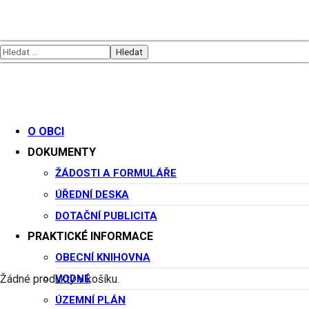
O OBCI
DOKUMENTY
Kontakty
ŽÁDOSTI A FORMULÁŘE
ÚŘEDNÍ DESKA
DOTAČNÍ PUBLICITA
PRAKTICKÉ INFORMACE
OBECNÍ KNIHOVNA
Informace
VODNÉ
Žádné produkty v košíku.
ÚZEMNÍ PLÁN