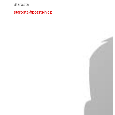
Starosta
starosta@potstejn.cz