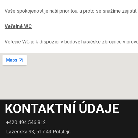
Vaše spokojenost je naší prioritou, a proto se snažíme zajist
Veřejné WC
Veřejné WC je k dispozici v budově hasičské zbrojnice v prov
KONTAKTNÍ ÚDAJE
+420 494 546 812
Lázeňská 93, 517 43 Potštejn