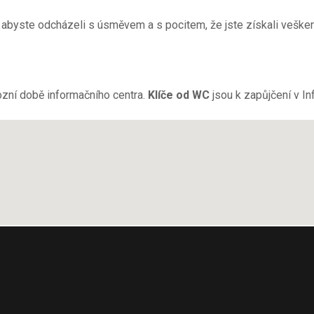
it, abyste odcházeli s úsměvem a s pocitem, že jste získali veške
ozní době informačního centra.
Klíče od WC
jsou k zapůjčení v In