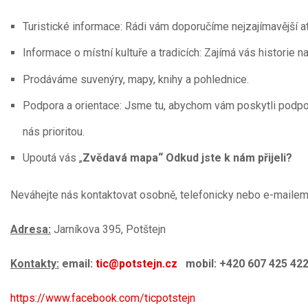
Turistické informace: Rádi vám doporučíme nejzajímavější atra
Informace o místní kultuře a tradicích: Zajímá vás historie 
Prodáváme suvenýry, mapy, knihy a pohlednice.
Podpora a orientace: Jsme tu, abychom vám poskytli podpor
nás prioritou.
Upoutá vás „
Zvědavá mapa“ Odkud jste k nám přijeli?
Neváhejte nás kontaktovat osobně, telefonicky nebo e-mailem
Adresa:
Jarníkova 395, Potštejn
Kontakty:
email:
tic@potstejn.cz
mobil: +420 607 425 42
https://www.facebook.com/ticpotstejn