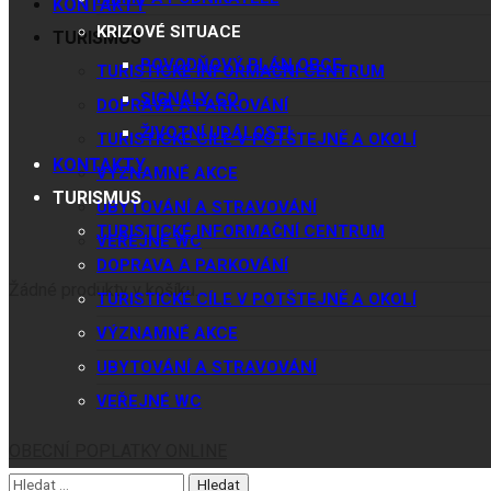
KONTAKTY
KRIZOVÉ SITUACE
TURISMUS
POVODŇOVÝ PLÁN OBCE
TURISTICKÉ INFORMAČNÍ CENTRUM
SIGNÁLY CO
DOPRAVA A PARKOVÁNÍ
ŽIVOTNÍ UDÁLOSTI
TURISTICKÉ CÍLE V POTŠTEJNĚ A OKOLÍ
KONTAKTY
VÝZNAMNÉ AKCE
TURISMUS
UBYTOVÁNÍ A STRAVOVÁNÍ
TURISTICKÉ INFORMAČNÍ CENTRUM
VEŘEJNÉ WC
DOPRAVA A PARKOVÁNÍ
Žádné produkty v košíku.
TURISTICKÉ CÍLE V POTŠTEJNĚ A OKOLÍ
VÝZNAMNÉ AKCE
UBYTOVÁNÍ A STRAVOVÁNÍ
VEŘEJNÉ WC
OBECNÍ POPLATKY ONLINE