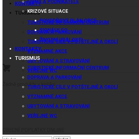
FIRMY A PODNIKATELÉ
KONTAKTY
KRIZOVÉ SITUACE
TURISMUS
POVODŇOVÝ PLÁN OBCE
TURISTICKÉ INFORMAČNÍ CENTRUM
SIGNÁLY CO
DOPRAVA A PARKOVÁNÍ
ŽIVOTNÍ UDÁLOSTI
TURISTICKÉ CÍLE V POTŠTEJNĚ A OKOLÍ
KONTAKTY
VÝZNAMNÉ AKCE
TURISMUS
UBYTOVÁNÍ A STRAVOVÁNÍ
TURISTICKÉ INFORMAČNÍ CENTRUM
VEŘEJNÉ WC
DOPRAVA A PARKOVÁNÍ
Žádné produkty v košíku.
TURISTICKÉ CÍLE V POTŠTEJNĚ A OKOLÍ
VÝZNAMNÉ AKCE
UBYTOVÁNÍ A STRAVOVÁNÍ
VEŘEJNÉ WC
OBECNÍ POPLATKY ONLINE