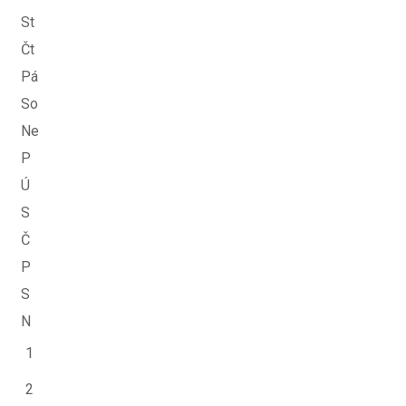
St
Čt
Pá
So
Ne
P
Ú
S
Č
P
S
N
1
2