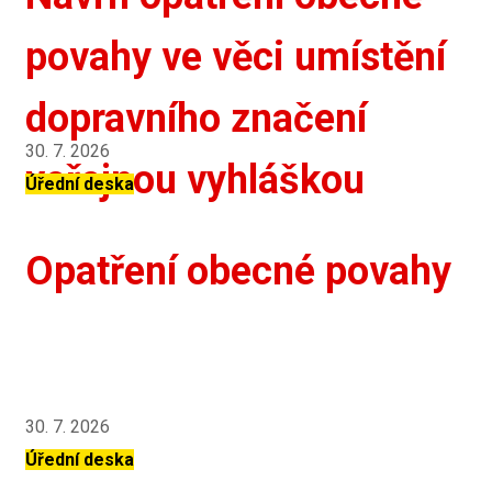
povahy ve věci umístění
dopravního značení
30. 7. 2026
veřejnou vyhláškou
Úřední deska
Opatření obecné povahy
30. 7. 2026
Úřední deska