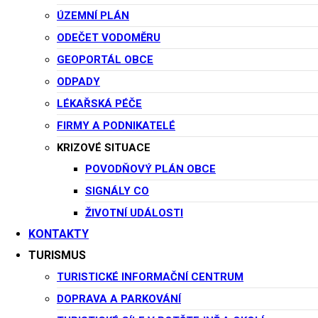
ÚZEMNÍ PLÁN
ODEČET VODOMĚRU
GEOPORTÁL OBCE
ODPADY
LÉKAŘSKÁ PÉČE
FIRMY A PODNIKATELÉ
KRIZOVÉ SITUACE
POVODŇOVÝ PLÁN OBCE
úřední deska
SIGNÁLY CO
ŽIVOTNÍ UDÁLOSTI
KONTAKTY
GEOPORTÁL OBCE
TURISMUS
TURISTICKÉ INFORMAČNÍ CENTRUM
DOPRAVA A PARKOVÁNÍ
Aktuality