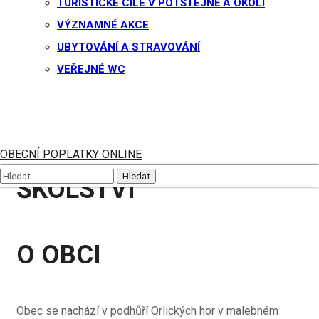
TURISTICKÉ CÍLE V POTŠTEJNĚ A OKOLÍ
VÝZNAMNÉ AKCE
UBYTOVÁNÍ A STRAVOVÁNÍ
Památky
VEŘEJNÉ WC
Literatura
OBECNÍ POPLATKY ONLINE
ŠKOLSTVÍ
O OBCI
Obec se nachází v podhůří Orlických hor v malebném