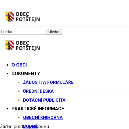
O OBCI
Veřejnosprávní smlouva
DOKUMENTY
ČZS
ŽÁDOSTI A FORMULÁŘE
ÚŘEDNÍ DESKA
Veřejnoprávní smlouvy
DOTAČNÍ PUBLICITA
27. 3. 2026
PRAKTICKÉ INFORMACE
OBECNÍ KNIHOVNA
VODNÉ
Žádné produkty v košíku.