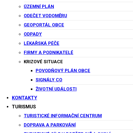
Veřejnosprávní
ÚZEMNÍ PLÁN
smlouva ČZS
ODEČET VODOMĚRU
GEOPORTÁL OBCE
ODPADY
Smlouva – dotace Zahrádkáři
LÉKAŘSKÁ PÉČE
FIRMY A PODNIKATELÉ
🗓️ Datum vyvěšení:
27. 3. 2026
KRIZOVÉ SITUACE
Oznámení o plánovaném přerušení dodávky elektrické
POVODŇOVÝ PLÁN OBCE
energie č. 110061076337
24. 3. 2026
SIGNÁLY CO
Veřejnosprávní smlouva TJ Sokol
27. 3. 2026
ŽIVOTNÍ UDÁLOSTI
KONTAKTY
Další příspěvky
TURISMUS
TURISTICKÉ INFORMAČNÍ CENTRUM
DOPRAVA A PARKOVÁNÍ
Veřejnoprávní smlouvy