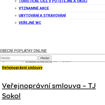
TURISTICKÉ CÍLE V POTŠTEJNĚ A OKOLÍ
VÝZNAMNÉ AKCE
Veřejnosprávní smlouva –
UBYTOVÁNÍ A STRAVOVÁNÍ
ČZS Potštejn
VEŘEJNÉ WC
OBECNÍ POPLATKY ONLINE
OlgaZvelebilova
22. 4. 2025
Veřejnoprávní smlouvy
Veřejnoprávní smlouva – TJ
Sokol