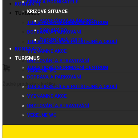
FIRMY A PODNIKATELÉ
KONTAKTY
KRIZOVÉ SITUACE
TURISMUS
POVODŇOVÝ PLÁN OBCE
TURISTICKÉ INFORMAČNÍ CENTRUM
SIGNÁLY CO
DOPRAVA A PARKOVÁNÍ
ŽIVOTNÍ UDÁLOSTI
TURISTICKÉ CÍLE V POTŠTEJNĚ A OKOLÍ
KONTAKTY
VÝZNAMNÉ AKCE
TURISMUS
UBYTOVÁNÍ A STRAVOVÁNÍ
TURISTICKÉ INFORMAČNÍ CENTRUM
VEŘEJNÉ WC
DOPRAVA A PARKOVÁNÍ
Žádné produkty v košíku.
TURISTICKÉ CÍLE V POTŠTEJNĚ A OKOLÍ
VÝZNAMNÉ AKCE
UBYTOVÁNÍ A STRAVOVÁNÍ
VEŘEJNÉ WC