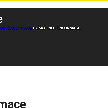
e
NA Č.106/1999SB
POSKYTNUTÍ INFORMACE
rmace