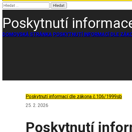
Poskytnutí informac
DOMOVSKÁ STRÁNKA
POSKYTNUTÍ INFORMACÍ DLE ZÁKO
Poskytnutí informací dle zákona č.106/1999sb
25. 2. 2026
Poskytnutí info