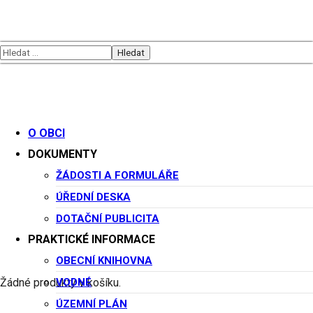
O OBCI
DOKUMENTY
Veřejná vyhláška –
ŽÁDOSTI A FORMULÁŘE
ÚŘEDNÍ DESKA
sloučené společné jednání
DOTAČNÍ PUBLICITA
a veřejné projednání
PRAKTICKÉ INFORMACE
Archivy
OBECNÍ KNIHOVNA
23. 10. 2025
Změny č. 6 ZÚR KHK
VODNÉ
Žádné produkty v košíku.
ÚZEMNÍ PLÁN