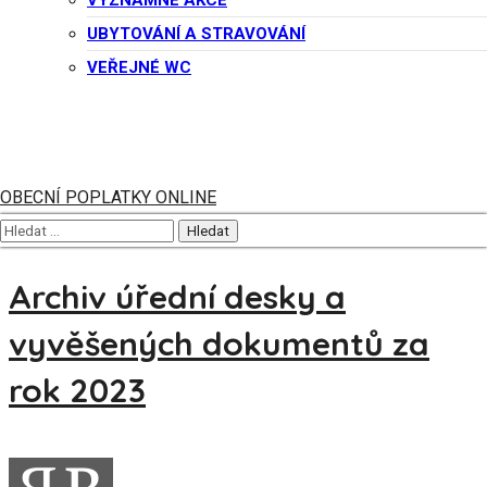
VÝZNAMNÉ AKCE
015EX 18/25-56 Dražební vyhláška el. prodej nemovité
UBYTOVÁNÍ A STRAVOVÁNÍ
věci
24. 10. 2025
VEŘEJNÉ WC
Další příspěvky
OBECNÍ POPLATKY ONLINE
Archivy
Archiv úřední desky a
vyvěšených dokumentů za
rok 2023