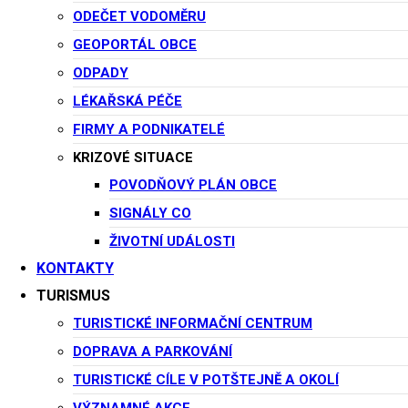
Veřejná vyhláška –
ODEČET VODOMĚRU
sloučené společné
GEOPORTÁL OBCE
ODPADY
jednání a veřejné
LÉKAŘSKÁ PÉČE
FIRMY A PODNIKATELÉ
projednání Změny
KRIZOVÉ SITUACE
POVODŇOVÝ PLÁN OBCE
č. 6 ZÚR KHK
SIGNÁLY CO
ŽIVOTNÍ UDÁLOSTI
KONTAKTY
VV_navrh_Zmeny6_ZUR_KHK k vyvěšení
TURISMUS
Datum vyvěšení:
23. 10. 2025
TURISTICKÉ INFORMAČNÍ CENTRUM
DOPRAVA A PARKOVÁNÍ
Datum svěšení:
7. 11. 2025
TURISTICKÉ CÍLE V POTŠTEJNĚ A OKOLÍ
Poskytnutí informace
22. 10. 2025