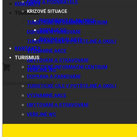
FIRMY A PODNIKATELÉ
KONTAKTY
KRIZOVÉ SITUACE
TURISMUS
POVODŇOVÝ PLÁN OBCE
TURISTICKÉ INFORMAČNÍ CENTRUM
SIGNÁLY CO
DOPRAVA A PARKOVÁNÍ
ŽIVOTNÍ UDÁLOSTI
TURISTICKÉ CÍLE V POTŠTEJNĚ A OKOLÍ
KONTAKTY
VÝZNAMNÉ AKCE
TURISMUS
UBYTOVÁNÍ A STRAVOVÁNÍ
TURISTICKÉ INFORMAČNÍ CENTRUM
VEŘEJNÉ WC
DOPRAVA A PARKOVÁNÍ
Žádné produkty v košíku.
TURISTICKÉ CÍLE V POTŠTEJNĚ A OKOLÍ
VÝZNAMNÉ AKCE
UBYTOVÁNÍ A STRAVOVÁNÍ
VEŘEJNÉ WC