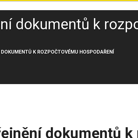
ění dokumentů k roz
Í DOKUMENTŮ K ROZPOČTOVÉMU HOSPODAŘENÍ
řejnění dokumentů k