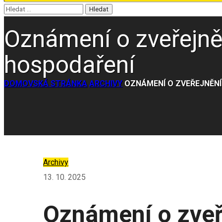
Oznámení o zveřejn
hospodaření
DOMOVSKÁ STRÁNKA
ARCHIVY
OZNÁMENÍ O ZVEŘEJNĚN
Archivy
13. 10. 2025
Oznámení o zve