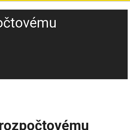
počtovému
 rozpočtovému