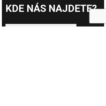
KDE NÁS NAJDETE?
Facebook
Map-signs
Twitter
Copyright © 2023 Obec Potštejn. Všechna práva vyhrazena
Kliknutím, robot přečte zvýrazněný text!