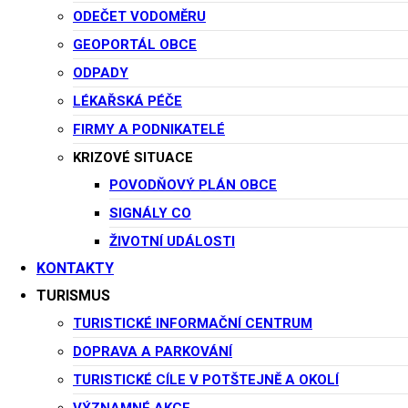
Rozpočtové
ODEČET VODOMĚRU
opatření č.6
GEOPORTÁL OBCE
ODPADY
LÉKAŘSKÁ PÉČE
RO č.6
FIRMY A PODNIKATELÉ
KRIZOVÉ SITUACE
vyvěšeno 8.10.2024
POVODŇOVÝ PLÁN OBCE
sejmuto: 19.3.2025
SIGNÁLY CO
ŽIVOTNÍ UDÁLOSTI
🗓️ Datum vyvěšení:
8. 10. 2024
KONTAKTY
🗓️ Datum svěšení:
19. 3. 2025
TURISMUS
TURISTICKÉ INFORMAČNÍ CENTRUM
Poskytnutí informace
4. 10. 2024
DOPRAVA A PARKOVÁNÍ
Veřejnosprávní smlouva - SDH
16. 10. 2024
TURISTICKÉ CÍLE V POTŠTEJNĚ A OKOLÍ