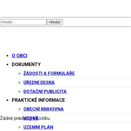
O OBCI
DOKUMENTY
Rozpočtové opatření č.6
ŽÁDOSTI A FORMULÁŘE
ÚŘEDNÍ DESKA
DOTAČNÍ PUBLICITA
PRAKTICKÉ INFORMACE
Informace o hospodaření obce
OBECNÍ KNIHOVNA
8. 10. 2024
VODNÉ
Žádné produkty v košíku.
ÚZEMNÍ PLÁN