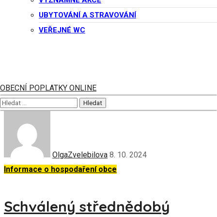
VÝZNAMNÉ AKCE
Další příspěvky
UBYTOVÁNÍ A STRAVOVÁNÍ
VEŘEJNÉ WC
Informace o hospodaření obce
Rozpočtové opatření č.6
OBECNÍ POPLATKY ONLINE
OlgaZvelebilova
8. 10. 2024
Informace o hospodaření obce
Schválený střednědobý